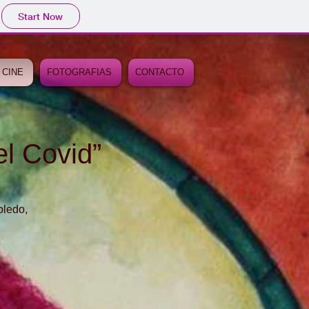
Start Now
 CINE
FOTOGRAFIAS
CONTACTO
l Covid”
oledo,