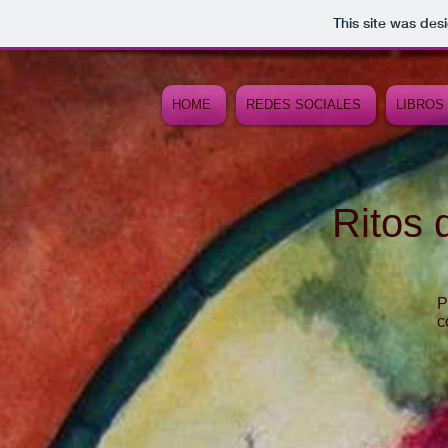
This site was des
HOME
REDES SOCIALES
LIBROS
Ritos 
P
c