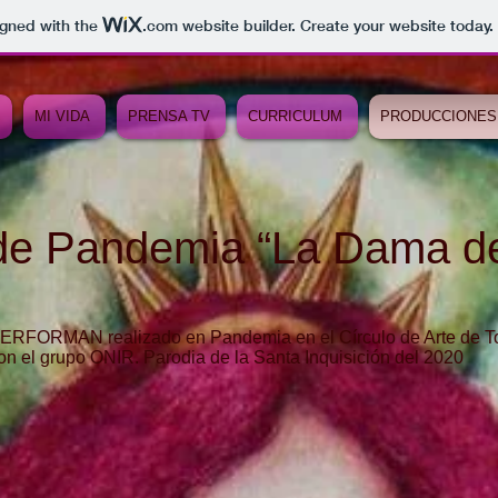
igned with the
.com
website builder. Create your website today.
MI VIDA
PRENSA TV
CURRICULUM
PRODUCCIONES
de Pandemia “La Dama de
ERFORMAN realizado en Pandemia en el Círculo de Arte de T
on el grupo ONIR. Parodia de la Santa Inquisición del 2020